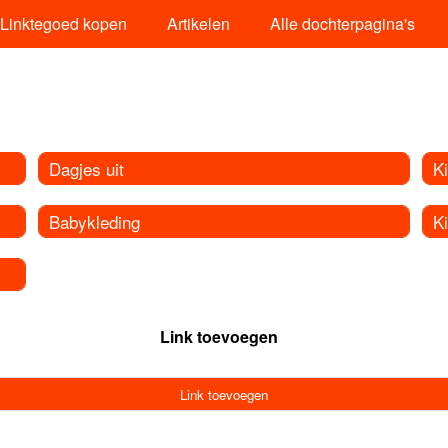
Linktegoed kopen
Artikelen
Alle dochterpagina's
Dagjes uit
Ki
Babykleding
K
Link toevoegen
Link toevoegen